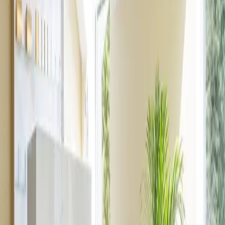
Der Wellnessbereich des Hotel Meridian ist eine Oase der Entspannung rund
um den Innenpool mit Blick auf die Bucht von Puck. Wasser, Dampf und
Hitze — drei Elemente, die gemeinsam nach einem intensiven Tag das
Gleichgewicht wiederherstellen.
Täglich von 10:00 bis 20:00 Uhr können Sie Pool, Whirlpool und beide
Saunaarten ganz nach Belieben genießen. Wir haben einen Raum
geschaffen, der Privatsphäre und Zeit nur für Sie bietet.
STREFA
01
Innenpool mit Blick auf die Bucht
Der Innenpool mit Panoramablick auf die Bucht von Puck ist das Herzstück
unseres Wellnessbereichs. Klares Wasser und Hydromassage — die ideale
Verbindung für alle, die Ruhe und Komfort schätzen.
Wir prüfen regelmäßig die Wasserqualität und sorgen dafür, dass sie
höchsten Hygienestandards entspricht. Rund um den Pool lädt ein
gemütlicher Ruhebereich mit Liegen zum Verweilen ein.