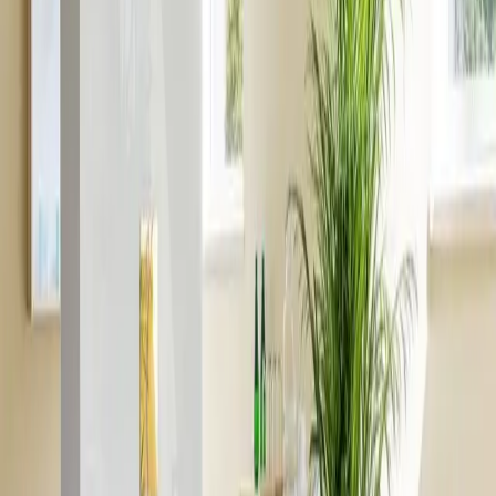
STREFA
02
Innen-Whirlpool mit Hydromassage
Der Whirlpool mit Hydromassagedüsen ist ideal für einige Minuten tiefer
Entspannung nach Bad oder Sauna. Warmes Wasser und Wassermassage
lösen muskuläre Verspannungen und fördern die Durchblutung.
STREFA
03
Außen-Whirlpool mit Blick auf die
Bucht
Ein zweiter Whirlpool wartet im Freien — auf der Terrasse mit
Panoramablick auf die Bucht von Puck. Warmes, sprudelndes Wasser und
frische Meeresluft sind eine Kombination, die unseren Wellnessbereich zu
jeder Jahreszeit auszeichnet.