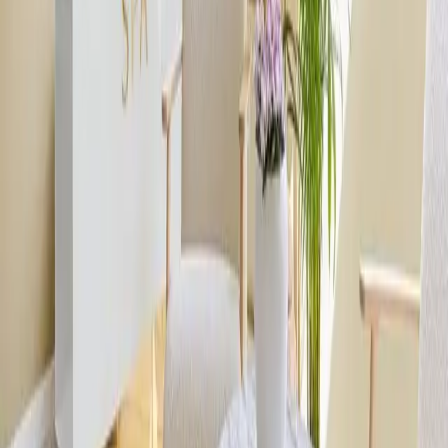
Die Dampfsauna ist die Alternative für alle, die sanftere Reize bevorzugen.
Hohe Luftfeuchtigkeit (~100 %) und eine Temperatur von ~45 °C fördern
die Entspannung, spenden der Haut Feuchtigkeit und befreien die
Atemwege.
Zum SPA-Menü
Innen
Pool mit Blick auf die Bucht
80–95 °C
Temperatur der Trockensauna