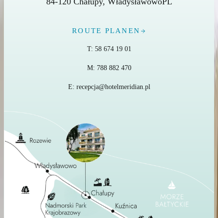
84-120
Chałupy
,
Władysławowo
PL
ROUTE PLANEN
T:
58 674 19 01
M:
788 882 470
E:
recepcja@hotelmeridian.pl