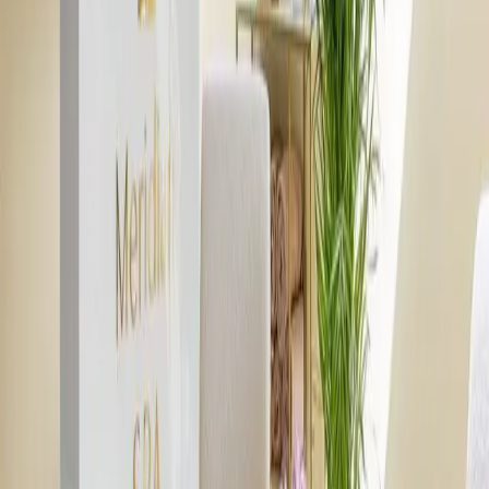
STREFA
04
Trockensauna — finnischer
Klassiker
Ein Saunagang in der Trockensauna ist eine wunderbare Form der
Entspannung, die sich wohltuend auf das körperliche Wohlbefinden und die
Abwehrkräfte auswirkt. Hohe Temperaturen (80–95 °C) und niedrige
Luftfeuchtigkeit regen den Kreislauf an und reinigen die Haut.
Wir empfehlen einen Zyklus von 3 × 10–12 Minuten mit einer kalten
Dusche dazwischen — das klassische Ritual für eine umfassende
Regeneration.
STREFA
05
Dampfsauna — sanft und
feuchtigkeitsspendend