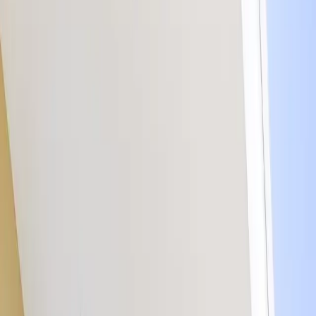
Meridian
Hotel & Spa
Hotel
Über das Hotel
Zimmer
Galerie
Kitesurfen & Windsurfen
Nachhaltigkeit
Angebote
SPA / Wellness
Über das SPA
SPA-Menü
Wellness
Fitness
Restaurant
Über das Restaurant
Speisekarte
Getränkekarte
Business
Konferenzen
Konferenzraum
Firmenmeetings
Hochzeiten
Private Feiern
Attraktionen
Im Hotel
Orte in der Nähe
Natur
Aktivitäten
Kontakt
58 674 19 01