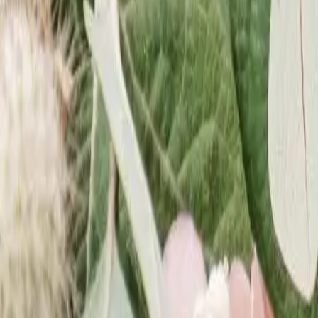
Meridian
Hotel & Spa
Hotel
Über das Hotel
Zimmer
Galerie
Kitesurfen & Windsurfen
Nachhaltigkeit
Angebote
SPA / Wellness
Über das SPA
SPA-Menü
Wellness
Fitness
Restaurant
Über das Restaurant
Speisekarte
Getränkekarte
Business
Konferenzen
Konferenzraum
Firmenmeetings
Hochzeiten
Private Feiern
Attraktionen
Im Hotel
Orte in der Nähe
Natur
Aktivitäten
Kontakt
58 674 19 01