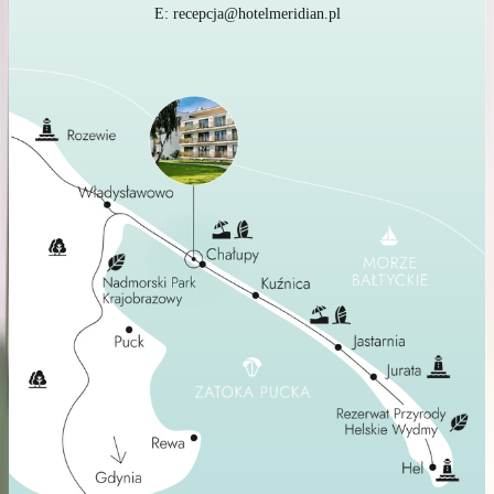
E:
recepcja@hotelmeridian.pl