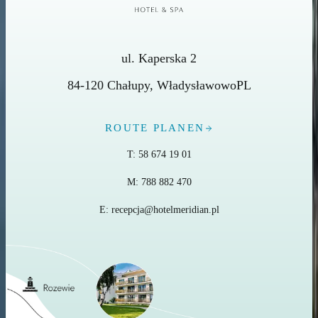
ul. Kaperska 2
84-120
Chałupy
,
Władysławowo
PL
ROUTE PLANEN
T:
58 674 19 01
M:
788 882 470
E:
recepcja@hotelmeridian.pl