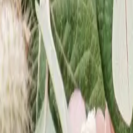
Meridian
Hotel & Spa
Hotel
O hotelu
Pokoje
Galeria
Kitesurfing & windsurfing
Jesteśmy Eko
Oferty
SPA/Wellness
O SPA
Menu SPA
Wellness
Fitness
Restauracja
O restauracji
Menu
Karta napoi
Biznes
Konferencje
Sala konferencyjna
Spotkania firmowe
Wesela
Imprezy okolicznoś
Atrakcje
W hotelu
Miejscowości
Natura
Aktywności
Kontakt
58 674 19 01